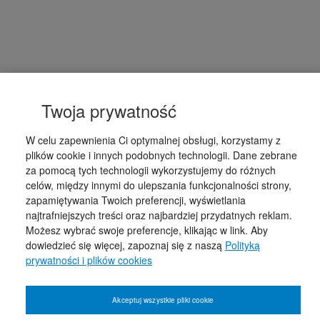
Twoja prywatność
W celu zapewnienia Ci optymalnej obsługi, korzystamy z
plików cookie i innych podobnych technologii. Dane zebrane
za pomocą tych technologii wykorzystujemy do różnych
celów, między innymi do ulepszania funkcjonalności strony,
zapamiętywania Twoich preferencji, wyświetlania
najtrafniejszych treści oraz najbardziej przydatnych reklam.
Możesz wybrać swoje preferencje, klikając w link. Aby
dowiedzieć się więcej, zapoznaj się z naszą
Polityką
prywatności i plików cookies
Akceptuj wszystkie pliki cookie