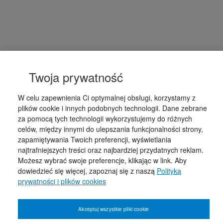
Twoja prywatność
W celu zapewnienia Ci optymalnej obsługi, korzystamy z
plików cookie i innych podobnych technologii. Dane zebrane
za pomocą tych technologii wykorzystujemy do różnych
celów, między innymi do ulepszania funkcjonalności strony,
zapamiętywania Twoich preferencji, wyświetlania
najtrafniejszych treści oraz najbardziej przydatnych reklam.
Możesz wybrać swoje preferencje, klikając w link. Aby
dowiedzieć się więcej, zapoznaj się z naszą
Polityką
prywatności i plików cookies
Akceptuj wszystkie pliki cookie