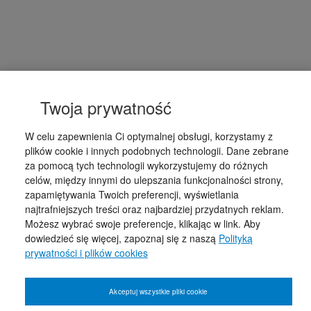
Twoja prywatność
W celu zapewnienia Ci optymalnej obsługi, korzystamy z
plików cookie i innych podobnych technologii. Dane zebrane
za pomocą tych technologii wykorzystujemy do różnych
celów, między innymi do ulepszania funkcjonalności strony,
zapamiętywania Twoich preferencji, wyświetlania
najtrafniejszych treści oraz najbardziej przydatnych reklam.
Możesz wybrać swoje preferencje, klikając w link. Aby
dowiedzieć się więcej, zapoznaj się z naszą
Polityką
prywatności i plików cookies
Akceptuj wszystkie pliki cookie