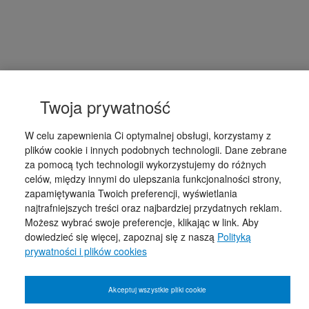
Twoja prywatność
W celu zapewnienia Ci optymalnej obsługi, korzystamy z
plików cookie i innych podobnych technologii. Dane zebrane
za pomocą tych technologii wykorzystujemy do różnych
celów, między innymi do ulepszania funkcjonalności strony,
zapamiętywania Twoich preferencji, wyświetlania
najtrafniejszych treści oraz najbardziej przydatnych reklam.
Możesz wybrać swoje preferencje, klikając w link. Aby
dowiedzieć się więcej, zapoznaj się z naszą
Polityką
prywatności i plików cookies
Akceptuj wszystkie pliki cookie