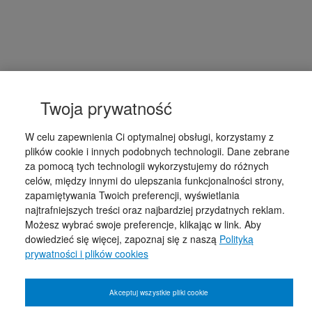
Twoja prywatność
W celu zapewnienia Ci optymalnej obsługi, korzystamy z
plików cookie i innych podobnych technologii. Dane zebrane
za pomocą tych technologii wykorzystujemy do różnych
celów, między innymi do ulepszania funkcjonalności strony,
zapamiętywania Twoich preferencji, wyświetlania
najtrafniejszych treści oraz najbardziej przydatnych reklam.
Możesz wybrać swoje preferencje, klikając w link. Aby
dowiedzieć się więcej, zapoznaj się z naszą
Polityką
prywatności i plików cookies
Akceptuj wszystkie pliki cookie