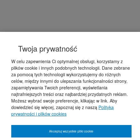
Twoja prywatność
W celu zapewnienia Ci optymalnej obsługi, korzystamy z
plików cookie i innych podobnych technologii. Dane zebrane
za pomocą tych technologii wykorzystujemy do różnych
celów, między innymi do ulepszania funkcjonalności strony,
zapamiętywania Twoich preferencji, wyświetlania
najtrafniejszych treści oraz najbardziej przydatnych reklam.
Możesz wybrać swoje preferencje, klikając w link. Aby
dowiedzieć się więcej, zapoznaj się z naszą
Polityką
prywatności i plików cookies
Akceptuj wszystkie pliki cookie