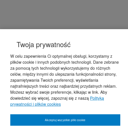
Twoja prywatność
W celu zapewnienia Ci optymalnej obsługi, korzystamy z
plików cookie i innych podobnych technologii. Dane zebrane
za pomocą tych technologii wykorzystujemy do różnych
celów, między innymi do ulepszania funkcjonalności strony,
zapamiętywania Twoich preferencji, wyświetlania
najtrafniejszych treści oraz najbardziej przydatnych reklam.
Możesz wybrać swoje preferencje, klikając w link. Aby
dowiedzieć się więcej, zapoznaj się z naszą
Polityką
prywatności i plików cookies
Akceptuj wszystkie pliki cookie