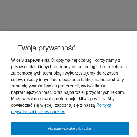
Twoja prywatność
W celu zapewnienia Ci optymalnej obsługi, korzystamy z
plików cookie i innych podobnych technologii. Dane zebrane
za pomocą tych technologii wykorzystujemy do różnych
celów, między innymi do ulepszania funkcjonalności strony,
zapamiętywania Twoich preferencji, wyświetlania
najtrafniejszych treści oraz najbardziej przydatnych reklam.
Możesz wybrać swoje preferencje, klikając w link. Aby
dowiedzieć się więcej, zapoznaj się z naszą
Polityką
prywatności i plików cookies
Akceptuj wszystkie pliki cookie