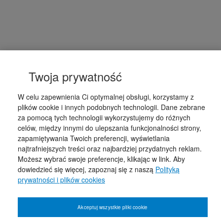
Twoja prywatność
W celu zapewnienia Ci optymalnej obsługi, korzystamy z
plików cookie i innych podobnych technologii. Dane zebrane
za pomocą tych technologii wykorzystujemy do różnych
celów, między innymi do ulepszania funkcjonalności strony,
zapamiętywania Twoich preferencji, wyświetlania
najtrafniejszych treści oraz najbardziej przydatnych reklam.
Możesz wybrać swoje preferencje, klikając w link. Aby
dowiedzieć się więcej, zapoznaj się z naszą
Polityką
prywatności i plików cookies
Akceptuj wszystkie pliki cookie