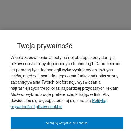
Twoja prywatność
W celu zapewnienia Ci optymalnej obsługi, korzystamy z
plików cookie i innych podobnych technologii. Dane zebrane
za pomocą tych technologii wykorzystujemy do różnych
celów, między innymi do ulepszania funkcjonalności strony,
zapamiętywania Twoich preferencji, wyświetlania
najtrafniejszych treści oraz najbardziej przydatnych reklam.
Możesz wybrać swoje preferencje, klikając w link. Aby
dowiedzieć się więcej, zapoznaj się z naszą
Polityką
prywatności i plików cookies
Akceptuj wszystkie pliki cookie