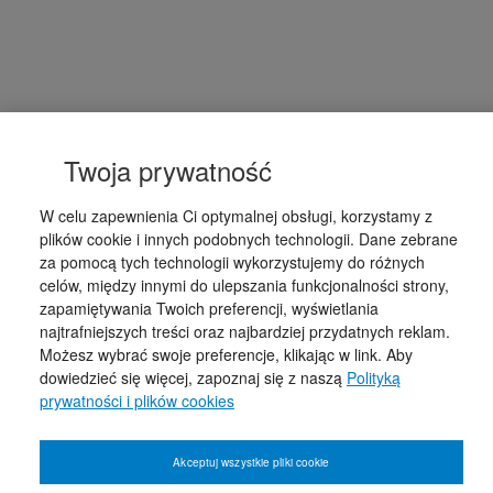
Twoja prywatność
W celu zapewnienia Ci optymalnej obsługi, korzystamy z
plików cookie i innych podobnych technologii. Dane zebrane
za pomocą tych technologii wykorzystujemy do różnych
celów, między innymi do ulepszania funkcjonalności strony,
zapamiętywania Twoich preferencji, wyświetlania
najtrafniejszych treści oraz najbardziej przydatnych reklam.
Możesz wybrać swoje preferencje, klikając w link. Aby
dowiedzieć się więcej, zapoznaj się z naszą
Polityką
prywatności i plików cookies
Akceptuj wszystkie pliki cookie