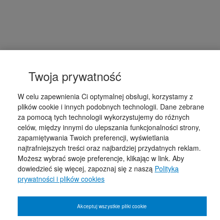
Twoja prywatność
W celu zapewnienia Ci optymalnej obsługi, korzystamy z
plików cookie i innych podobnych technologii. Dane zebrane
za pomocą tych technologii wykorzystujemy do różnych
celów, między innymi do ulepszania funkcjonalności strony,
zapamiętywania Twoich preferencji, wyświetlania
najtrafniejszych treści oraz najbardziej przydatnych reklam.
Możesz wybrać swoje preferencje, klikając w link. Aby
dowiedzieć się więcej, zapoznaj się z naszą
Polityką
prywatności i plików cookies
Akceptuj wszystkie pliki cookie