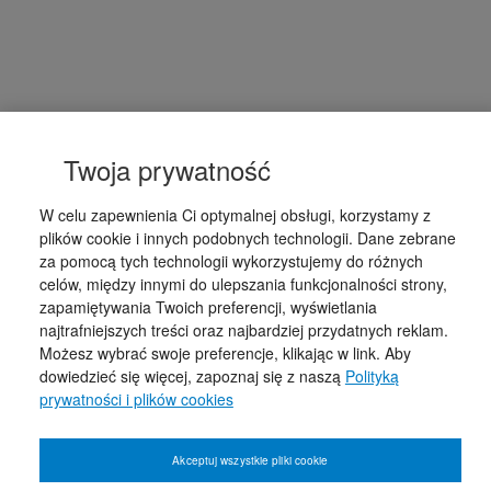
Twoja prywatność
W celu zapewnienia Ci optymalnej obsługi, korzystamy z
plików cookie i innych podobnych technologii. Dane zebrane
za pomocą tych technologii wykorzystujemy do różnych
celów, między innymi do ulepszania funkcjonalności strony,
zapamiętywania Twoich preferencji, wyświetlania
najtrafniejszych treści oraz najbardziej przydatnych reklam.
Możesz wybrać swoje preferencje, klikając w link. Aby
dowiedzieć się więcej, zapoznaj się z naszą
Polityką
prywatności i plików cookies
Akceptuj wszystkie pliki cookie