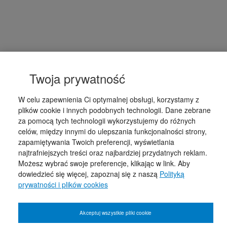
Twoja prywatność
W celu zapewnienia Ci optymalnej obsługi, korzystamy z
plików cookie i innych podobnych technologii. Dane zebrane
za pomocą tych technologii wykorzystujemy do różnych
celów, między innymi do ulepszania funkcjonalności strony,
zapamiętywania Twoich preferencji, wyświetlania
najtrafniejszych treści oraz najbardziej przydatnych reklam.
Możesz wybrać swoje preferencje, klikając w link. Aby
dowiedzieć się więcej, zapoznaj się z naszą
Polityką
prywatności i plików cookies
Akceptuj wszystkie pliki cookie