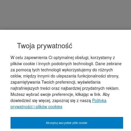
Twoja prywatność
W celu zapewnienia Ci optymalnej obsługi, korzystamy z
plików cookie i innych podobnych technologii. Dane zebrane
za pomocą tych technologii wykorzystujemy do różnych
celów, między innymi do ulepszania funkcjonalności strony,
zapamiętywania Twoich preferencji, wyświetlania
najtrafniejszych treści oraz najbardziej przydatnych reklam.
Możesz wybrać swoje preferencje, klikając w link. Aby
dowiedzieć się więcej, zapoznaj się z naszą
Polityką
prywatności i plików cookies
Akceptuj wszystkie pliki cookie