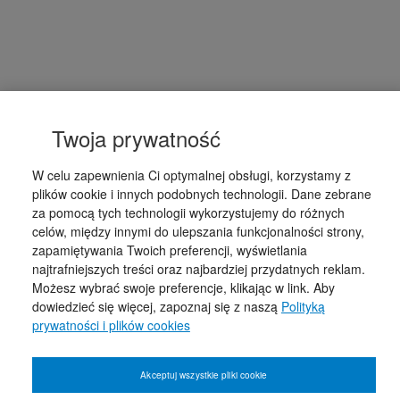
Twoja prywatność
W celu zapewnienia Ci optymalnej obsługi, korzystamy z
plików cookie i innych podobnych technologii. Dane zebrane
za pomocą tych technologii wykorzystujemy do różnych
celów, między innymi do ulepszania funkcjonalności strony,
zapamiętywania Twoich preferencji, wyświetlania
najtrafniejszych treści oraz najbardziej przydatnych reklam.
Możesz wybrać swoje preferencje, klikając w link. Aby
dowiedzieć się więcej, zapoznaj się z naszą
Polityką
prywatności i plików cookies
Akceptuj wszystkie pliki cookie