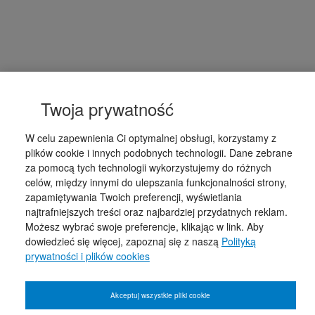
Twoja prywatność
W celu zapewnienia Ci optymalnej obsługi, korzystamy z
plików cookie i innych podobnych technologii. Dane zebrane
za pomocą tych technologii wykorzystujemy do różnych
celów, między innymi do ulepszania funkcjonalności strony,
zapamiętywania Twoich preferencji, wyświetlania
najtrafniejszych treści oraz najbardziej przydatnych reklam.
Możesz wybrać swoje preferencje, klikając w link. Aby
dowiedzieć się więcej, zapoznaj się z naszą
Polityką
prywatności i plików cookies
Akceptuj wszystkie pliki cookie