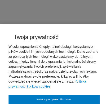
Twoja prywatność
W celu zapewnienia Ci optymalnej obsługi, korzystamy z
plików cookie i innych podobnych technologii. Dane zebrane
za pomocą tych technologii wykorzystujemy do różnych
celów, między innymi do ulepszania funkcjonalności strony,
zapamiętywania Twoich preferencji, wyświetlania
najtrafniejszych treści oraz najbardziej przydatnych reklam.
Możesz wybrać swoje preferencje, klikając w link. Aby
dowiedzieć się więcej, zapoznaj się z naszą
Polityką
prywatności i plików cookies
Akceptuj wszystkie pliki cookie