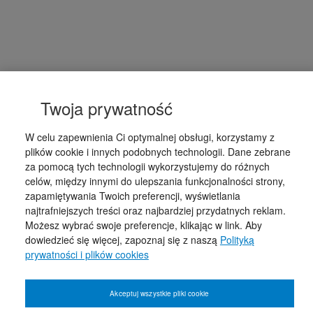
Twoja prywatność
W celu zapewnienia Ci optymalnej obsługi, korzystamy z
plików cookie i innych podobnych technologii. Dane zebrane
za pomocą tych technologii wykorzystujemy do różnych
celów, między innymi do ulepszania funkcjonalności strony,
zapamiętywania Twoich preferencji, wyświetlania
najtrafniejszych treści oraz najbardziej przydatnych reklam.
Możesz wybrać swoje preferencje, klikając w link. Aby
dowiedzieć się więcej, zapoznaj się z naszą
Polityką
prywatności i plików cookies
Akceptuj wszystkie pliki cookie