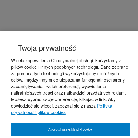
Twoja prywatność
W celu zapewnienia Ci optymalnej obsługi, korzystamy z
plików cookie i innych podobnych technologii. Dane zebrane
za pomocą tych technologii wykorzystujemy do różnych
celów, między innymi do ulepszania funkcjonalności strony,
zapamiętywania Twoich preferencji, wyświetlania
najtrafniejszych treści oraz najbardziej przydatnych reklam.
Możesz wybrać swoje preferencje, klikając w link. Aby
dowiedzieć się więcej, zapoznaj się z naszą
Polityką
prywatności i plików cookies
Akceptuj wszystkie pliki cookie