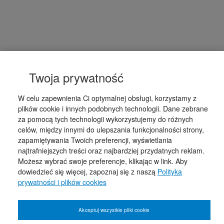
Twoja prywatność
W celu zapewnienia Ci optymalnej obsługi, korzystamy z
plików cookie i innych podobnych technologii. Dane zebrane
za pomocą tych technologii wykorzystujemy do różnych
celów, między innymi do ulepszania funkcjonalności strony,
zapamiętywania Twoich preferencji, wyświetlania
najtrafniejszych treści oraz najbardziej przydatnych reklam.
Możesz wybrać swoje preferencje, klikając w link. Aby
dowiedzieć się więcej, zapoznaj się z naszą
Polityką
prywatności i plików cookies
Akceptuj wszystkie pliki cookie