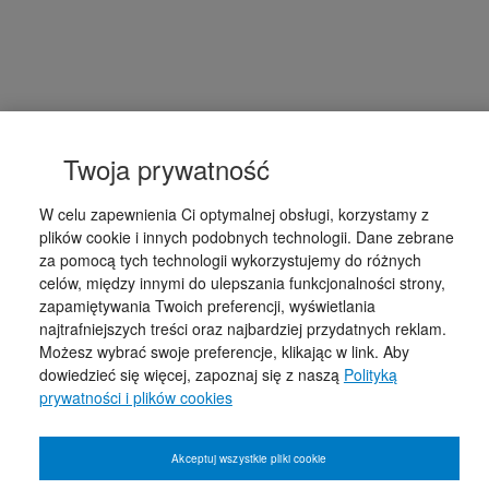
Twoja prywatność
W celu zapewnienia Ci optymalnej obsługi, korzystamy z
plików cookie i innych podobnych technologii. Dane zebrane
za pomocą tych technologii wykorzystujemy do różnych
celów, między innymi do ulepszania funkcjonalności strony,
zapamiętywania Twoich preferencji, wyświetlania
najtrafniejszych treści oraz najbardziej przydatnych reklam.
Możesz wybrać swoje preferencje, klikając w link. Aby
dowiedzieć się więcej, zapoznaj się z naszą
Polityką
prywatności i plików cookies
Akceptuj wszystkie pliki cookie