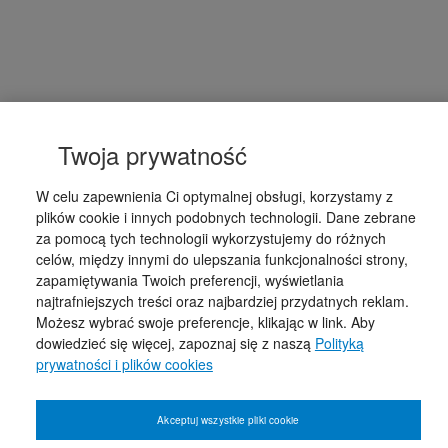
Twoja prywatność
W celu zapewnienia Ci optymalnej obsługi, korzystamy z
plików cookie i innych podobnych technologii. Dane zebrane
za pomocą tych technologii wykorzystujemy do różnych
celów, między innymi do ulepszania funkcjonalności strony,
zapamiętywania Twoich preferencji, wyświetlania
najtrafniejszych treści oraz najbardziej przydatnych reklam.
Możesz wybrać swoje preferencje, klikając w link. Aby
dowiedzieć się więcej, zapoznaj się z naszą
Polityką
prywatności i plików cookies
Akceptuj wszystkie pliki cookie