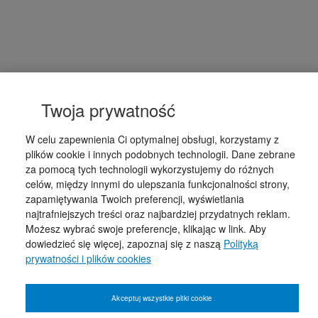
Twoja prywatność
W celu zapewnienia Ci optymalnej obsługi, korzystamy z
plików cookie i innych podobnych technologii. Dane zebrane
za pomocą tych technologii wykorzystujemy do różnych
celów, między innymi do ulepszania funkcjonalności strony,
zapamiętywania Twoich preferencji, wyświetlania
najtrafniejszych treści oraz najbardziej przydatnych reklam.
Możesz wybrać swoje preferencje, klikając w link. Aby
dowiedzieć się więcej, zapoznaj się z naszą
Polityką
prywatności i plików cookies
Akceptuj wszystkie pliki cookie