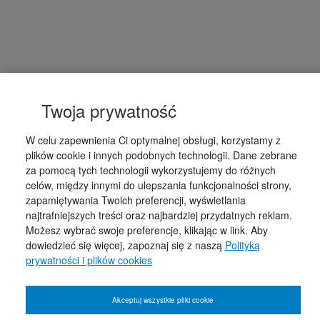
Twoja prywatność
W celu zapewnienia Ci optymalnej obsługi, korzystamy z
plików cookie i innych podobnych technologii. Dane zebrane
za pomocą tych technologii wykorzystujemy do różnych
celów, między innymi do ulepszania funkcjonalności strony,
zapamiętywania Twoich preferencji, wyświetlania
najtrafniejszych treści oraz najbardziej przydatnych reklam.
Możesz wybrać swoje preferencje, klikając w link. Aby
dowiedzieć się więcej, zapoznaj się z naszą
Polityką
prywatności i plików cookies
Akceptuj wszystkie pliki cookie