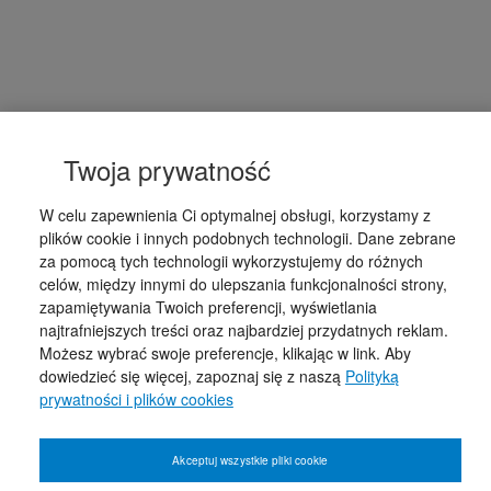
Twoja prywatność
W celu zapewnienia Ci optymalnej obsługi, korzystamy z
plików cookie i innych podobnych technologii. Dane zebrane
za pomocą tych technologii wykorzystujemy do różnych
celów, między innymi do ulepszania funkcjonalności strony,
zapamiętywania Twoich preferencji, wyświetlania
najtrafniejszych treści oraz najbardziej przydatnych reklam.
Możesz wybrać swoje preferencje, klikając w link. Aby
dowiedzieć się więcej, zapoznaj się z naszą
Polityką
prywatności i plików cookies
Akceptuj wszystkie pliki cookie