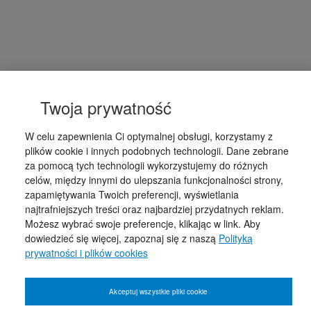
Twoja prywatność
W celu zapewnienia Ci optymalnej obsługi, korzystamy z
plików cookie i innych podobnych technologii. Dane zebrane
za pomocą tych technologii wykorzystujemy do różnych
celów, między innymi do ulepszania funkcjonalności strony,
zapamiętywania Twoich preferencji, wyświetlania
najtrafniejszych treści oraz najbardziej przydatnych reklam.
Możesz wybrać swoje preferencje, klikając w link. Aby
dowiedzieć się więcej, zapoznaj się z naszą
Polityką
prywatności i plików cookies
Akceptuj wszystkie pliki cookie