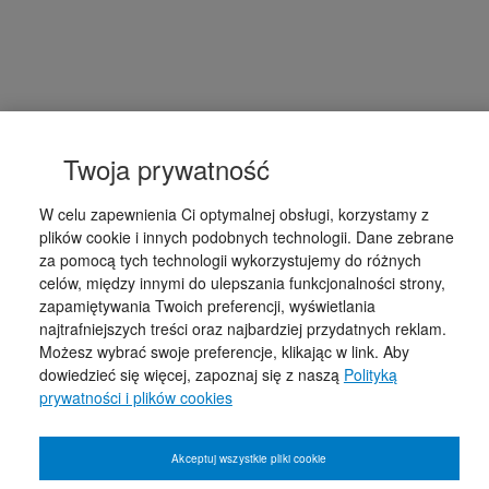
Twoja prywatność
W celu zapewnienia Ci optymalnej obsługi, korzystamy z
plików cookie i innych podobnych technologii. Dane zebrane
za pomocą tych technologii wykorzystujemy do różnych
celów, między innymi do ulepszania funkcjonalności strony,
zapamiętywania Twoich preferencji, wyświetlania
najtrafniejszych treści oraz najbardziej przydatnych reklam.
Możesz wybrać swoje preferencje, klikając w link. Aby
dowiedzieć się więcej, zapoznaj się z naszą
Polityką
prywatności i plików cookies
Akceptuj wszystkie pliki cookie