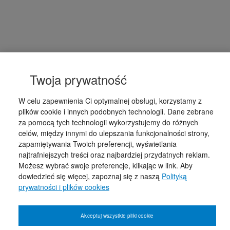
Twoja prywatność
W celu zapewnienia Ci optymalnej obsługi, korzystamy z
plików cookie i innych podobnych technologii. Dane zebrane
za pomocą tych technologii wykorzystujemy do różnych
celów, między innymi do ulepszania funkcjonalności strony,
zapamiętywania Twoich preferencji, wyświetlania
najtrafniejszych treści oraz najbardziej przydatnych reklam.
Możesz wybrać swoje preferencje, klikając w link. Aby
dowiedzieć się więcej, zapoznaj się z naszą
Polityką
prywatności i plików cookies
Akceptuj wszystkie pliki cookie