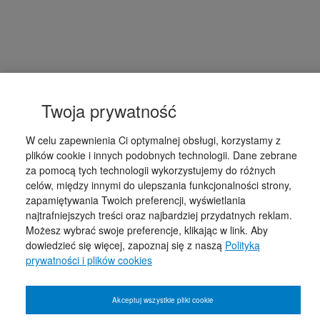
Twoja prywatność
W celu zapewnienia Ci optymalnej obsługi, korzystamy z
plików cookie i innych podobnych technologii. Dane zebrane
za pomocą tych technologii wykorzystujemy do różnych
celów, między innymi do ulepszania funkcjonalności strony,
zapamiętywania Twoich preferencji, wyświetlania
najtrafniejszych treści oraz najbardziej przydatnych reklam.
Możesz wybrać swoje preferencje, klikając w link. Aby
dowiedzieć się więcej, zapoznaj się z naszą
Polityką
prywatności i plików cookies
Akceptuj wszystkie pliki cookie