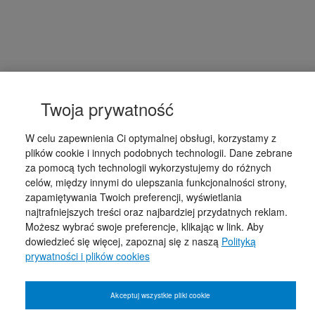
Twoja prywatność
W celu zapewnienia Ci optymalnej obsługi, korzystamy z
plików cookie i innych podobnych technologii. Dane zebrane
za pomocą tych technologii wykorzystujemy do różnych
celów, między innymi do ulepszania funkcjonalności strony,
zapamiętywania Twoich preferencji, wyświetlania
najtrafniejszych treści oraz najbardziej przydatnych reklam.
Możesz wybrać swoje preferencje, klikając w link. Aby
dowiedzieć się więcej, zapoznaj się z naszą
Polityką
prywatności i plików cookies
Akceptuj wszystkie pliki cookie