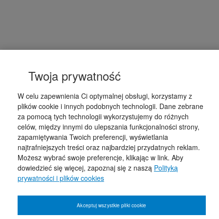
Twoja prywatność
W celu zapewnienia Ci optymalnej obsługi, korzystamy z
plików cookie i innych podobnych technologii. Dane zebrane
za pomocą tych technologii wykorzystujemy do różnych
celów, między innymi do ulepszania funkcjonalności strony,
zapamiętywania Twoich preferencji, wyświetlania
najtrafniejszych treści oraz najbardziej przydatnych reklam.
Możesz wybrać swoje preferencje, klikając w link. Aby
dowiedzieć się więcej, zapoznaj się z naszą
Polityką
prywatności i plików cookies
Akceptuj wszystkie pliki cookie