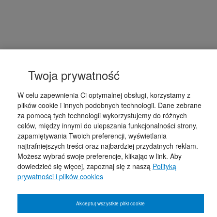
Twoja prywatność
W celu zapewnienia Ci optymalnej obsługi, korzystamy z
plików cookie i innych podobnych technologii. Dane zebrane
za pomocą tych technologii wykorzystujemy do różnych
celów, między innymi do ulepszania funkcjonalności strony,
zapamiętywania Twoich preferencji, wyświetlania
najtrafniejszych treści oraz najbardziej przydatnych reklam.
Możesz wybrać swoje preferencje, klikając w link. Aby
dowiedzieć się więcej, zapoznaj się z naszą
Polityką
prywatności i plików cookies
Akceptuj wszystkie pliki cookie