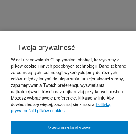
Twoja prywatność
W celu zapewnienia Ci optymalnej obsługi, korzystamy z
plików cookie i innych podobnych technologii. Dane zebrane
za pomocą tych technologii wykorzystujemy do różnych
celów, między innymi do ulepszania funkcjonalności strony,
zapamiętywania Twoich preferencji, wyświetlania
najtrafniejszych treści oraz najbardziej przydatnych reklam.
Możesz wybrać swoje preferencje, klikając w link. Aby
dowiedzieć się więcej, zapoznaj się z naszą
Polityką
prywatności i plików cookies
Akceptuj wszystkie pliki cookie