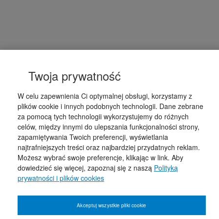
Twoja prywatność
W celu zapewnienia Ci optymalnej obsługi, korzystamy z
plików cookie i innych podobnych technologii. Dane zebrane
za pomocą tych technologii wykorzystujemy do różnych
celów, między innymi do ulepszania funkcjonalności strony,
zapamiętywania Twoich preferencji, wyświetlania
najtrafniejszych treści oraz najbardziej przydatnych reklam.
Możesz wybrać swoje preferencje, klikając w link. Aby
dowiedzieć się więcej, zapoznaj się z naszą
Polityką
prywatności i plików cookies
Akceptuj wszystkie pliki cookie