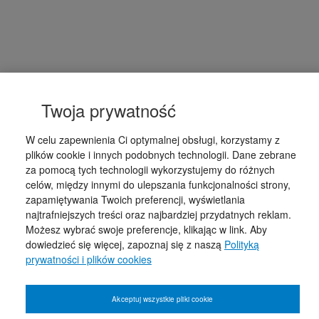
Twoja prywatność
W celu zapewnienia Ci optymalnej obsługi, korzystamy z
plików cookie i innych podobnych technologii. Dane zebrane
za pomocą tych technologii wykorzystujemy do różnych
celów, między innymi do ulepszania funkcjonalności strony,
zapamiętywania Twoich preferencji, wyświetlania
najtrafniejszych treści oraz najbardziej przydatnych reklam.
Możesz wybrać swoje preferencje, klikając w link. Aby
dowiedzieć się więcej, zapoznaj się z naszą
Polityką
prywatności i plików cookies
Akceptuj wszystkie pliki cookie