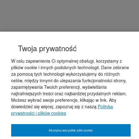
Twoja prywatność
W celu zapewnienia Ci optymalnej obsługi, korzystamy z
plików cookie i innych podobnych technologii. Dane zebrane
za pomocą tych technologii wykorzystujemy do różnych
celów, między innymi do ulepszania funkcjonalności strony,
zapamiętywania Twoich preferencji, wyświetlania
najtrafniejszych treści oraz najbardziej przydatnych reklam.
Możesz wybrać swoje preferencje, klikając w link. Aby
dowiedzieć się więcej, zapoznaj się z naszą
Polityką
prywatności i plików cookies
Akceptuj wszystkie pliki cookie