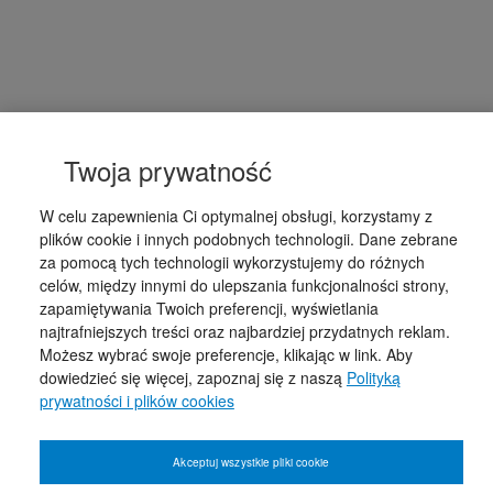
Twoja prywatność
W celu zapewnienia Ci optymalnej obsługi, korzystamy z
plików cookie i innych podobnych technologii. Dane zebrane
za pomocą tych technologii wykorzystujemy do różnych
celów, między innymi do ulepszania funkcjonalności strony,
zapamiętywania Twoich preferencji, wyświetlania
najtrafniejszych treści oraz najbardziej przydatnych reklam.
Możesz wybrać swoje preferencje, klikając w link. Aby
dowiedzieć się więcej, zapoznaj się z naszą
Polityką
prywatności i plików cookies
Akceptuj wszystkie pliki cookie