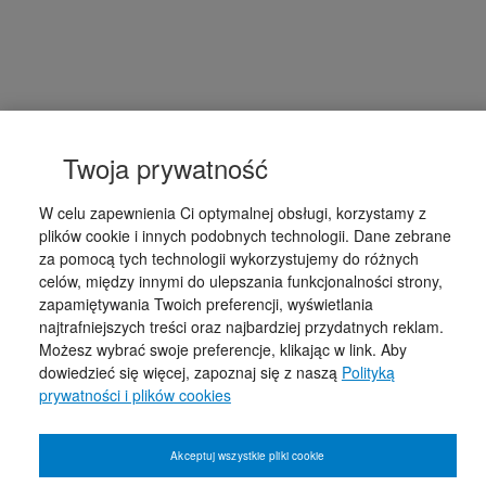
Twoja prywatność
W celu zapewnienia Ci optymalnej obsługi, korzystamy z
plików cookie i innych podobnych technologii. Dane zebrane
za pomocą tych technologii wykorzystujemy do różnych
celów, między innymi do ulepszania funkcjonalności strony,
zapamiętywania Twoich preferencji, wyświetlania
najtrafniejszych treści oraz najbardziej przydatnych reklam.
Możesz wybrać swoje preferencje, klikając w link. Aby
dowiedzieć się więcej, zapoznaj się z naszą
Polityką
prywatności i plików cookies
Akceptuj wszystkie pliki cookie