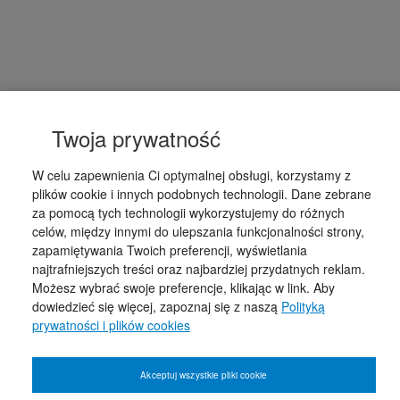
Twoja prywatność
W celu zapewnienia Ci optymalnej obsługi, korzystamy z
plików cookie i innych podobnych technologii. Dane zebrane
za pomocą tych technologii wykorzystujemy do różnych
celów, między innymi do ulepszania funkcjonalności strony,
zapamiętywania Twoich preferencji, wyświetlania
najtrafniejszych treści oraz najbardziej przydatnych reklam.
Możesz wybrać swoje preferencje, klikając w link. Aby
dowiedzieć się więcej, zapoznaj się z naszą
Polityką
prywatności i plików cookies
Akceptuj wszystkie pliki cookie