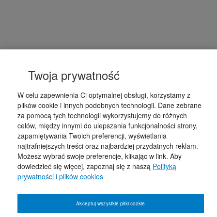
Twoja prywatność
W celu zapewnienia Ci optymalnej obsługi, korzystamy z
plików cookie i innych podobnych technologii. Dane zebrane
za pomocą tych technologii wykorzystujemy do różnych
celów, między innymi do ulepszania funkcjonalności strony,
zapamiętywania Twoich preferencji, wyświetlania
najtrafniejszych treści oraz najbardziej przydatnych reklam.
Możesz wybrać swoje preferencje, klikając w link. Aby
dowiedzieć się więcej, zapoznaj się z naszą
Polityką
prywatności i plików cookies
Akceptuj wszystkie pliki cookie