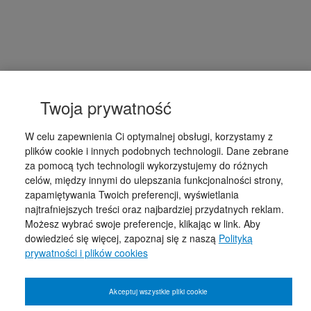
Twoja prywatność
W celu zapewnienia Ci optymalnej obsługi, korzystamy z
plików cookie i innych podobnych technologii. Dane zebrane
za pomocą tych technologii wykorzystujemy do różnych
celów, między innymi do ulepszania funkcjonalności strony,
zapamiętywania Twoich preferencji, wyświetlania
najtrafniejszych treści oraz najbardziej przydatnych reklam.
Możesz wybrać swoje preferencje, klikając w link. Aby
dowiedzieć się więcej, zapoznaj się z naszą
Polityką
prywatności i plików cookies
Akceptuj wszystkie pliki cookie