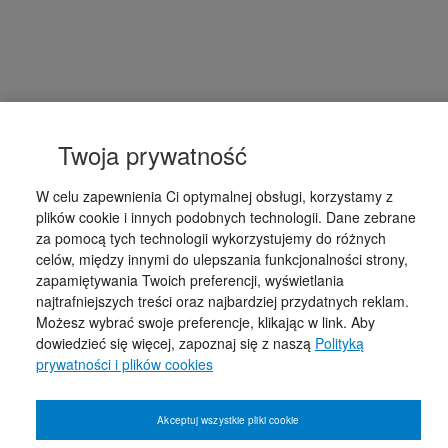
Twoja prywatność
W celu zapewnienia Ci optymalnej obsługi, korzystamy z
plików cookie i innych podobnych technologii. Dane zebrane
za pomocą tych technologii wykorzystujemy do różnych
celów, między innymi do ulepszania funkcjonalności strony,
zapamiętywania Twoich preferencji, wyświetlania
najtrafniejszych treści oraz najbardziej przydatnych reklam.
Możesz wybrać swoje preferencje, klikając w link. Aby
dowiedzieć się więcej, zapoznaj się z naszą
Polityką
prywatności i plików cookies
Akceptuj wszystkie pliki cookie