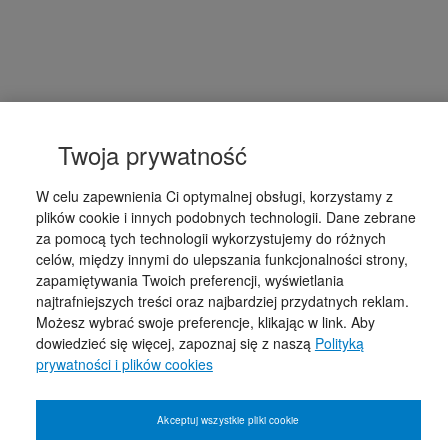
Twoja prywatność
W celu zapewnienia Ci optymalnej obsługi, korzystamy z
plików cookie i innych podobnych technologii. Dane zebrane
za pomocą tych technologii wykorzystujemy do różnych
celów, między innymi do ulepszania funkcjonalności strony,
zapamiętywania Twoich preferencji, wyświetlania
najtrafniejszych treści oraz najbardziej przydatnych reklam.
Możesz wybrać swoje preferencje, klikając w link. Aby
dowiedzieć się więcej, zapoznaj się z naszą
Polityką
prywatności i plików cookies
Akceptuj wszystkie pliki cookie