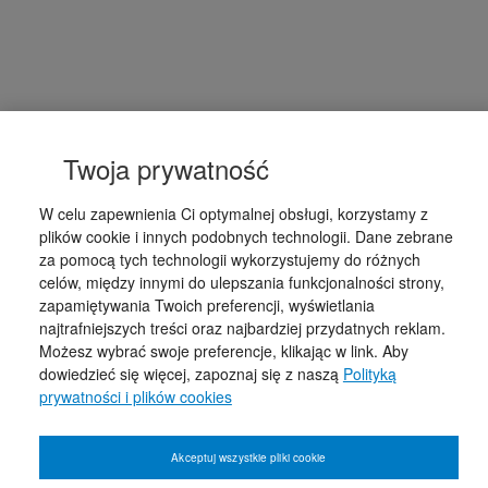
Twoja prywatność
W celu zapewnienia Ci optymalnej obsługi, korzystamy z
plików cookie i innych podobnych technologii. Dane zebrane
za pomocą tych technologii wykorzystujemy do różnych
celów, między innymi do ulepszania funkcjonalności strony,
zapamiętywania Twoich preferencji, wyświetlania
najtrafniejszych treści oraz najbardziej przydatnych reklam.
Możesz wybrać swoje preferencje, klikając w link. Aby
dowiedzieć się więcej, zapoznaj się z naszą
Polityką
prywatności i plików cookies
Akceptuj wszystkie pliki cookie