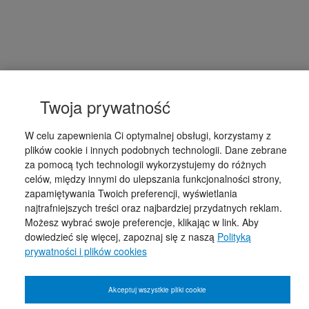
Twoja prywatność
W celu zapewnienia Ci optymalnej obsługi, korzystamy z
plików cookie i innych podobnych technologii. Dane zebrane
za pomocą tych technologii wykorzystujemy do różnych
celów, między innymi do ulepszania funkcjonalności strony,
zapamiętywania Twoich preferencji, wyświetlania
najtrafniejszych treści oraz najbardziej przydatnych reklam.
Możesz wybrać swoje preferencje, klikając w link. Aby
dowiedzieć się więcej, zapoznaj się z naszą
Polityką
prywatności i plików cookies
Akceptuj wszystkie pliki cookie