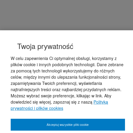
Twoja prywatność
W celu zapewnienia Ci optymalnej obsługi, korzystamy z
plików cookie i innych podobnych technologii. Dane zebrane
za pomocą tych technologii wykorzystujemy do różnych
celów, między innymi do ulepszania funkcjonalności strony,
zapamiętywania Twoich preferencji, wyświetlania
najtrafniejszych treści oraz najbardziej przydatnych reklam.
Możesz wybrać swoje preferencje, klikając w link. Aby
dowiedzieć się więcej, zapoznaj się z naszą
Polityką
prywatności i plików cookies
Akceptuj wszystkie pliki cookie