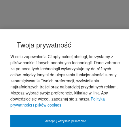
Twoja prywatność
W celu zapewnienia Ci optymalnej obsługi, korzystamy z
plików cookie i innych podobnych technologii. Dane zebrane
za pomocą tych technologii wykorzystujemy do różnych
celów, między innymi do ulepszania funkcjonalności strony,
zapamiętywania Twoich preferencji, wyświetlania
najtrafniejszych treści oraz najbardziej przydatnych reklam.
Możesz wybrać swoje preferencje, klikając w link. Aby
dowiedzieć się więcej, zapoznaj się z naszą
Polityką
prywatności i plików cookies
Akceptuj wszystkie pliki cookie