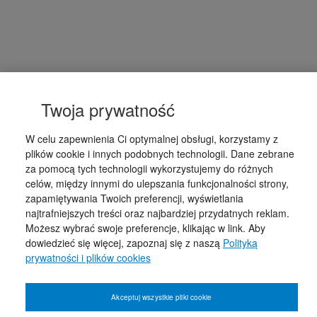
Twoja prywatność
W celu zapewnienia Ci optymalnej obsługi, korzystamy z
plików cookie i innych podobnych technologii. Dane zebrane
za pomocą tych technologii wykorzystujemy do różnych
celów, między innymi do ulepszania funkcjonalności strony,
zapamiętywania Twoich preferencji, wyświetlania
najtrafniejszych treści oraz najbardziej przydatnych reklam.
Możesz wybrać swoje preferencje, klikając w link. Aby
dowiedzieć się więcej, zapoznaj się z naszą
Polityką
prywatności i plików cookies
Akceptuj wszystkie pliki cookie