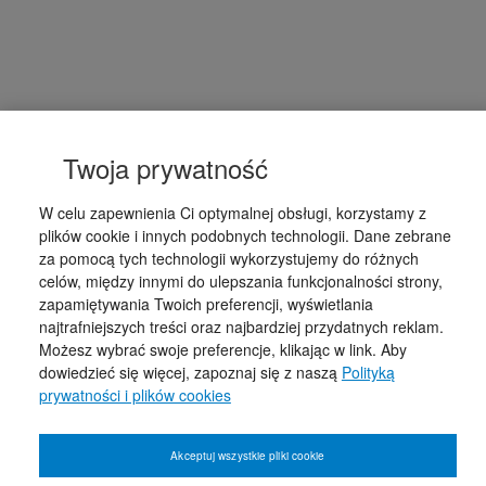
Twoja prywatność
W celu zapewnienia Ci optymalnej obsługi, korzystamy z
plików cookie i innych podobnych technologii. Dane zebrane
za pomocą tych technologii wykorzystujemy do różnych
celów, między innymi do ulepszania funkcjonalności strony,
zapamiętywania Twoich preferencji, wyświetlania
najtrafniejszych treści oraz najbardziej przydatnych reklam.
Możesz wybrać swoje preferencje, klikając w link. Aby
dowiedzieć się więcej, zapoznaj się z naszą
Polityką
prywatności i plików cookies
Akceptuj wszystkie pliki cookie